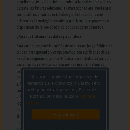
aquellos datos adicionales que voluntariamente nos facilites
durante las futuras relaciones e interacciones que mantengas
con nosotros o con las entidades y o distribuidores que
utilicen las tecnologías sociales y multicanal que ponemos a
disposición de la sociedad y de todos nuestros clientes.
¿Para qué tratamos tus datos personales?
Para cumplir con nuestra misión de ofrecer un Juego Público de
calidad, transparente y comprometido con sus fines sociales.
Nuestro compromiso por contribuir a una sociedad mejor, para
aumentar las recompensas que reciben nuestros clientes,
incluyen los servicios que brindamos a entidades sociales y
Utilizamos cookies funcionales y de
ONG para las siguientes finalidades:
terceros para optimizar nuestro sitio
1. Para informarte de la finalidad y resultados que se han
web y nuestros servicios. Para más
conseguido con tus donativos.
información mira nuestra
politica de
2. Para que puedan enviarte, si lo solicitas, los justificantes
cookies
legales que te permiten desgravar las donaciones que has
realizado.
Aceptar todo
En cualquier caso, tus datos sólo se envían a las ONG o
entidades a las que voluntariamente has donado y has
aceptado que conozcan únicamente los datos que les