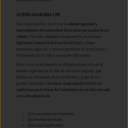
de débito o de crédito.
LA7DEMAJADAHONDA.COM
Está comprometida con ofrecer la
máxima seguridad y
mantenimiento de la privacidad de los datos personales de sus
clientes.
Para ello cumplimos íntegramente con el nuevo
Reglamento General de Protección de Datos
y demás
normativas vigentes, y vela por garantizar el correcto uso y
tratamiento de los datos personales del usuario.
En los casos de información no obligatoria para ofrecer la
máxima seguridad en el ciclo de vida de las jugadas, que
finaliza con información de los resultados y pago de los
premios obtenidos,
el usuario siempre puede solicitar las
condiciones particulares del tratamiento de sus datos en cada
caso, informándole de:
(i) el responsable del tratamiento,
(ii) la finalidad del mismo,
(iii) la causa legitimadora,