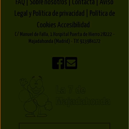
FAQ |
Sobre nosotros |
Contacta |
Aviso
Legal y Política de privacidad |
Política de
Cookies
Accesibilidad
C/ Manuel de Falla, 1 Hospital Puerta de Hierro 28222 -
Majadahonda (Madrid) - Tlf. 913984172