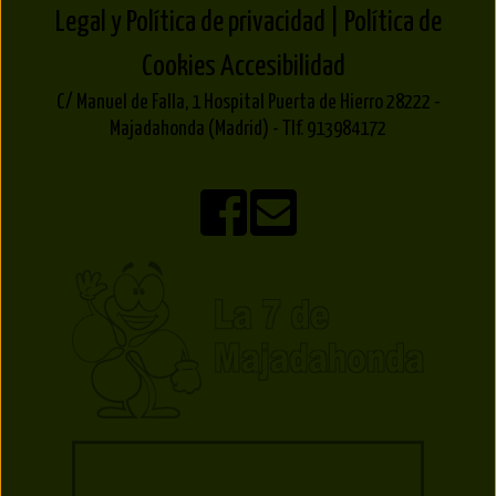
Legal y Política de privacidad |
Política de
Cookies
Accesibilidad
C/ Manuel de Falla, 1 Hospital Puerta de Hierro 28222 -
Majadahonda (Madrid) - Tlf. 913984172