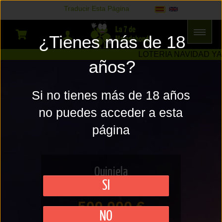
Traducir Esta Página
Select Language
▼
Apuestas
¿Tienes más de 18
Deportivas
LOTERIA NAVIDAD YA A
años?
Si no tienes más de 18 años
no puedes acceder a esta
página
Quiniela
SI
500.000 €
NO