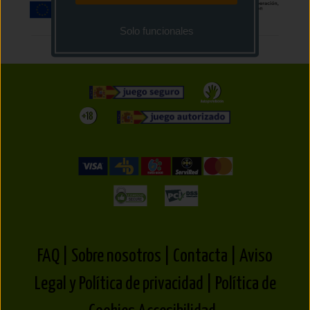
Solo funcionales
FAQ |
Sobre nosotros |
Contacta |
Aviso
Legal y Política de privacidad |
Política de