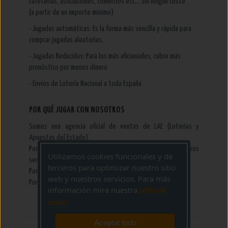
cafeterías, asociaciones, comercios etc... Sin ningún coste
(a partir de un importe mínimo)
- Jugadas automáticas: Es la forma más sencilla y rápida para
comprar jugadas aleatorias.
- Jugadas Reducidas: Para los más aficionados, cubre más
pronóstico por menos dinero
- Envíos de Lotería Nacional a toda España
POR QUÉ JUGAR CON NOSOTROS
Somos una agencia oficial de ventas de LAE (Loterías y
Apuestas del Estado).
Porque NO cobramos gastos ni comisiones por nuestros
Utilizamos cookies funcionales y de
servicios.
terceros para optimizar nuestro sitio
Porque es una Web completamente segura.
web y nuestros servicios. Para más
Por nuestra larga trayectoría y experiencia.
información mira nuestra
politica de
cookies
Aceptar todo