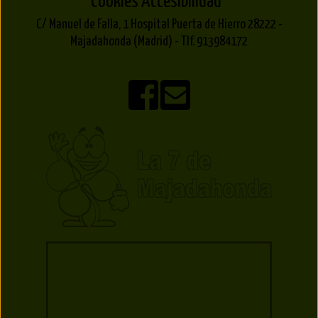
Cookies
Accesibilidad
C/ Manuel de Falla, 1 Hospital Puerta de Hierro 28222 -
Majadahonda (Madrid) - Tlf. 913984172