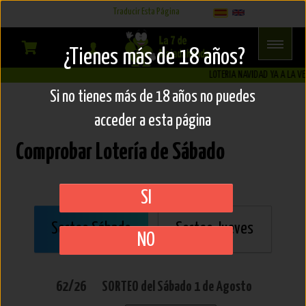
Select Language
▼
Traducir Esta Página
Comprobar
¿Tienes más de 18 años?
Premios
LOTERIA NAVIDAD YA A LA VEN
Si no tienes más de 18 años no puedes
Lotería
acceder a esta página
Comprobar Lotería de Sábado
SI
Sorteo Sábado
Sorteo Jueves
NO
62/26
SORTEO del
Sábado
1 de Agosto