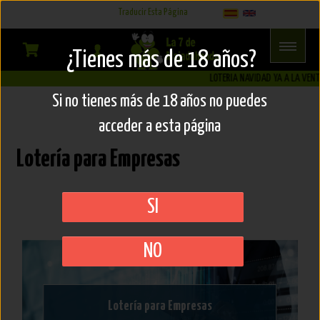
Select Language
▼
Traducir Esta Página
Lotería
¿Tienes más de 18 años?
para
LOTERIA NAVIDAD YA A LA VENTA!
Si no tienes más de 18 años no puedes
Empresas
acceder a esta página
Lotería para Empresas
SI
NO
Lotería para Empresas