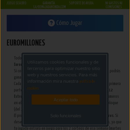
JUEGO SEGURO
GARANTÍA
SOPORTE DE AYUDA
NI GASTOS NI
LA7DEMAJADAHONDA.COM
COMISIONES
Cómo Jugar
EUROMILLONES
Todos los
Martes y Viernes
se celebra en París el sorteo de
Utilizamos cookies funcionales y de
Euromillones
, que consiste en acertar
5 números y 2 estrellas
.
terceros para optimizar nuestro sitio
Si consigues acertar esta combinación de números y estrellas podrás
web y nuestros servicios. Para más
ganar el deseado
Bote de Euromillones
.
información mira nuestra
politica de
Cada boleto dispone de 5 bloques divididos en 2 partes, una primera
cookies
parte con
50 números del 1 al 50
, y otro bloque que consta de
12
Estrellas, de la 1 a la 12
. En tu pronostico debes de marcar 5 números
Aceptar todo
en el primer bloque (del 1 al 50) y 2 estrellas en el segundo bloque
(del 1 al 12).
Solo funcionales
El precio oficial de cada apuesta de Euromillones es de
2,50 euros
. Si
deseas jugar una apuesta semanal tendrá un coste de 5 euros, ya que
tu jugada entrará en juego para los 2 sorteos de esa semana (martes