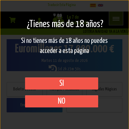
Select Language
▼
Traducir Esta Página
Enviar
¿Tienes más de 18 años?
Combinación
LOTERIA NAVIDAD YA A LA VENTA!!
Si no tienes más de 18 años no puedes
Euromillones
17.000.000 €
acceder a esta página
Martes 11 de agosto de 2026
3d 2h 23m 49s
SI
Boleto Directo
Múltiple / Reducido
Jugadas Mágicas
NO
Enviar Combinación
Peñas