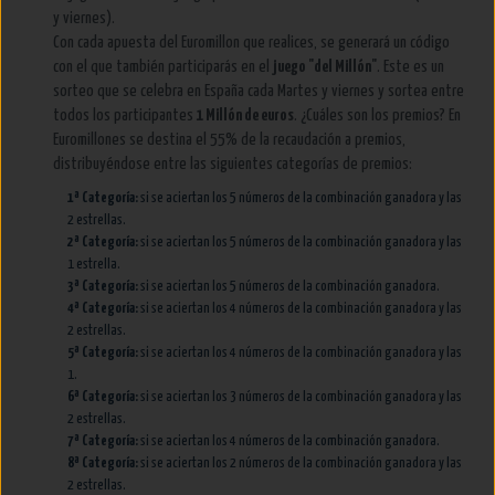
y viernes).
Con cada apuesta del Euromillon que realices, se generará un código
con el que también participarás en el
juego "del Millón"
. Este es un
sorteo que se celebra en España cada Martes y viernes y sortea entre
todos los participantes
1 Millón de euros
. ¿Cuáles son los premios? En
Euromillones se destina el 55% de la recaudación a premios,
distribuyéndose entre las siguientes categorías de premios:
1ª Categoría:
si se aciertan los 5 números de la combinación ganadora y las
2 estrellas.
2ª Categoría:
si se aciertan los 5 números de la combinación ganadora y las
1 estrella.
3ª Categoría:
si se aciertan los 5 números de la combinación ganadora.
4ª Categoría:
si se aciertan los 4 números de la combinación ganadora y las
2 estrellas.
5ª Categoría:
si se aciertan los 4 números de la combinación ganadora y las
1.
6ª Categoría:
si se aciertan los 3 números de la combinación ganadora y las
2 estrellas.
7ª Categoría:
si se aciertan los 4 números de la combinación ganadora.
8ª Categoría:
si se aciertan los 2 números de la combinación ganadora y las
2 estrellas.