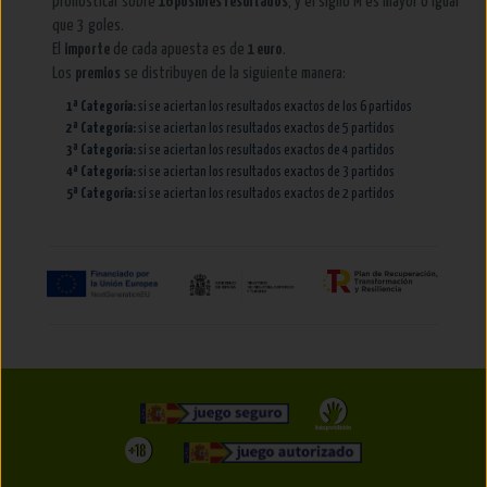
pronosticar sobre
16 posibles resultados
, y el signo M es mayor o igual
que 3 goles.
El
importe
de cada apuesta es de
1 euro
.
Los
premios
se distribuyen de la siguiente manera:
1ª Categoría:
si se aciertan los resultados exactos de los 6 partidos
2ª Categoría:
si se aciertan los resultados exactos de 5 partidos
3ª Categoría:
si se aciertan los resultados exactos de 4 partidos
4ª Categoría:
si se aciertan los resultados exactos de 3 partidos
5ª Categoría:
si se aciertan los resultados exactos de 2 partidos