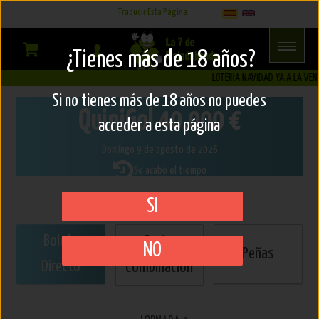
Select Language
▼
Traducir Esta Página
QuiniGol
¿Tienes más de 18 años?
LOTERIA NAVIDAD YA A LA VENTA
Boleto
Si no tienes más de 18 años no puedes
QuiniGol
40.000 €
directo
acceder a esta página
Domingo 9 de agosto de 2026
Se acabó el tiempo
SI
Boleto
Enviar
NO
Peñas
Directo
Combinación