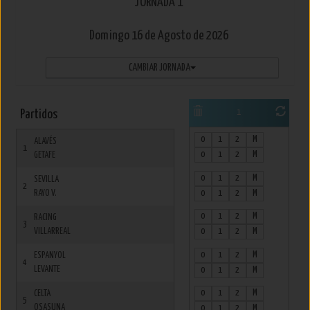
JORNADA 1
Domingo
16 de Agosto
de 2026
CAMBIAR JORNADA
Partidos
1
0
1
2
M
ALAVÉS
1
0
1
2
M
GETAFE
0
1
2
M
SEVILLA
2
RAYO V.
0
1
2
M
0
1
2
M
RACING
3
VILLARREAL
0
1
2
M
0
1
2
M
ESPANYOL
4
LEVANTE
0
1
2
M
0
1
2
M
CELTA
5
OSASUNA
0
1
2
M